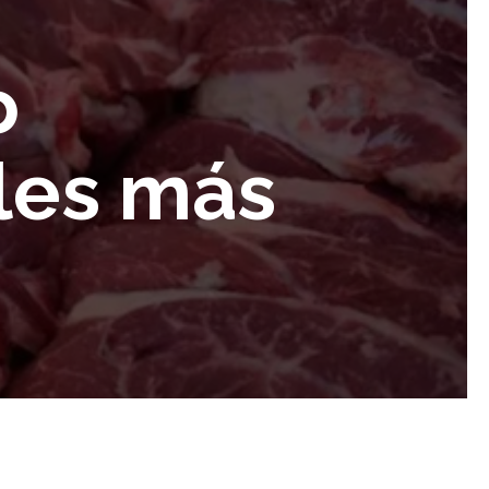
o
eles más