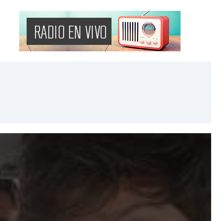
 tierras
lei