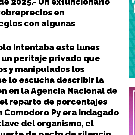
de 2025.- Un exfuncionario
sobreprecios en
eglos con algunas
lo intentaba este lunes
 un peritaje privado que
os y manipulados los
 lo escucha describir la
ón en la Agencia Nacional de
el reparto de porcentajes
en Comodoro Py era indagado
lave del organismo, el
uerte de pacto de silencio