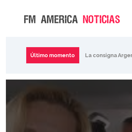
Pese al retroceso
La consigna Arge
Último momento
Sesión del Senad