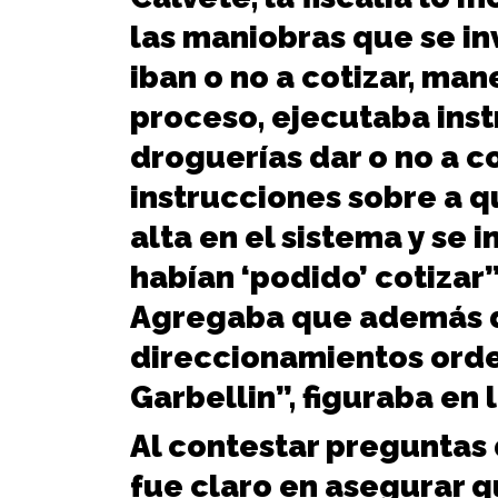
las maniobras que se in
iban o no a cotizar, man
proceso, ejecutaba ins
droguerías dar o no a c
instrucciones sobre a q
alta en el sistema y se 
habían ‘podido’ cotizar”,
Agregaba que además d
direccionamientos orde
Garbellin”, figuraba en
Al contestar preguntas d
fue claro en asegurar q