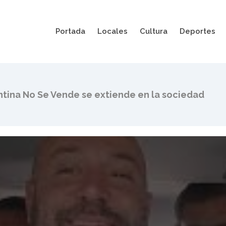
Portada
Locales
Cultura
Deportes
 del Gobierno, movilizan al Congreso contra ley de
ntina No Se Vende se extiende en la sociedad
o comienza a las 12, gobernadores abandonan a Mi