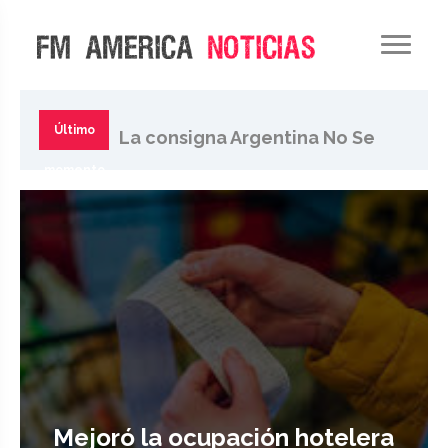
Pese al retroceso del
Gobierno, movilizan al
Último
La consigna Argentina No Se
Congreso contra ley de tierras
momento
Vende se extiende en la
sociedad
Mejoró la ocupación hotelera