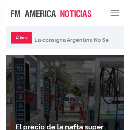
Pese al retroceso del
Gobierno, movilizan al
Último
La consigna Argentina No Se
Congreso contra ley de tierras
momento
Vende se extiende en la
sociedad
El precio de la nafta super