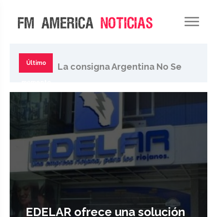
Pese al retroceso del
Gobierno, movilizan al
Último
La consigna Argentina No Se
Congreso contra ley de tierras
momento
Vende se extiende en la
sociedad
EDELAR ofrece una solución