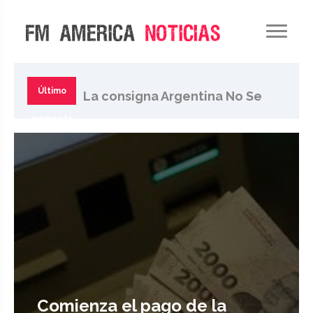
Pese al retroceso del
Gobierno, movilizan al
Último
La consigna Argentina No Se
Congreso contra ley de tierras
momento
Vende se extiende en la
sociedad
Comienza el pago de la