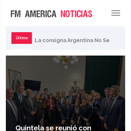
Pese al retroceso del
Gobierno, movilizan al
Último
La consigna Argentina No Se
Congreso contra ley de tierras
momento
Vende se extiende en la
sociedad
Quintela se reunió con