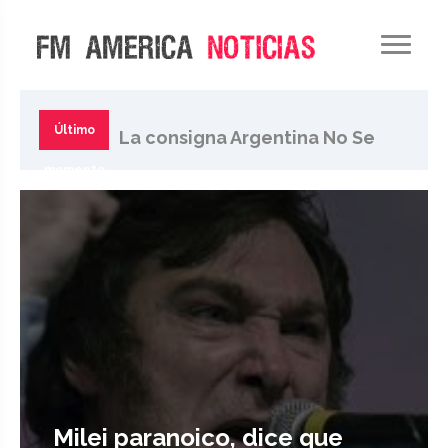
Pese al retroceso del
Gobierno, movilizan al
Último
La consigna Argentina No Se
Congreso contra ley de tierras
momento
Vende se extiende en la
sociedad
Milei paranoico, dice que