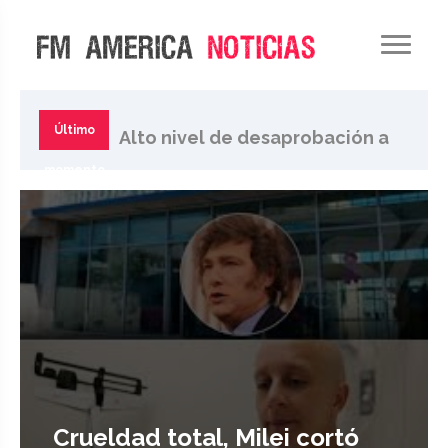
Brutal represión a los
manifestantes contra la
Último
Alto nivel de desaprobación a
extranjerización de tierras
momento
Milei, 62 al 65 % no lo quieren
más
Crueldad total, Milei cortó